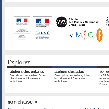
Explorez
ateliers des enfants
ateliers des ados
soiré
Description des ateliers, fiches
Description des ateliers, fiches
Le 25 Ju
historiques et informations
historiques et informations
réunir le
techniques.
techniques.
médiateu
Portes 
»
non classé